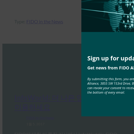
Type:
FIDO in the News
Sign up for upd
Get news from FIDO Al
By submitting this form, you ar
Alliance, 3855 SW 153rd Drive, 
can revoke your consent to recei
the bottom of every email.
InfoWorld: 더 나은 인증: FIDO를
이용하세요
FIDO in the News
1월 5, 2017