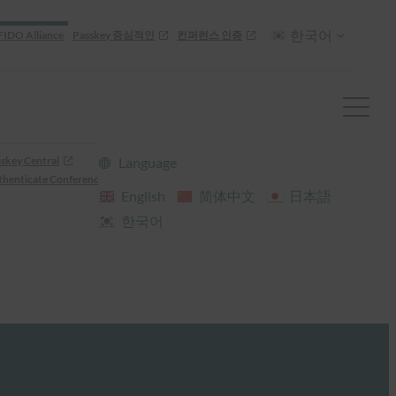
한국어
FIDO Alliance
Passkey 중심적인
컨퍼런스 인증
skey Central
Language
henticate Conference
English
简体中文
日本語
한국어