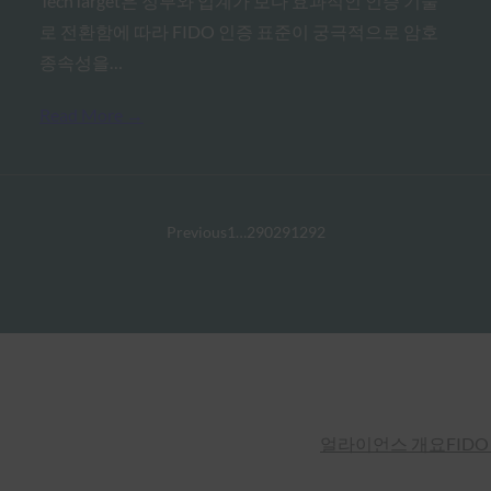
TechTarget은 정부와 업계가 보다 효과적인 인증 기술
로 전환함에 따라 FIDO 인증 표준이 궁극적으로 암호
종속성을…
Read More →
Previous
1
…
290
291
292
얼라이언스 개요
FIDO