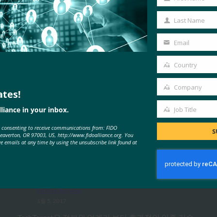
First
Name
Last Name
Last
Name
Email
Your
email
Country
Country
Company
ates!
Company
liance in your inbox.
Job Title
Job
MORE
FIDO IN THE NEWS
e consenting to receive communications from: FIDO
Title
S
Beaverton, OR 97003, US, http://www.fidoalliance.org. You
ve emails at any time by using the unsubscribe link found at
TechTarget: FIDO 인증 표준은 암호
전달을 나타낼 수 있습니다.
FIDO in the News
1월 5, 2017