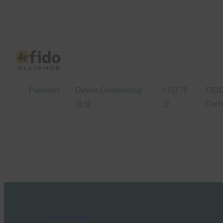
Passkeys
Device Onboarding
사양 개
FID
개요
요
Certi
FIDO in the News