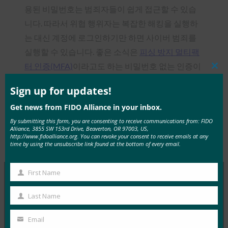
용된 비밀번호는 범죄자들이 쉽게 접근할 수 있습
니다. 따라서 위협 행위자는 복잡한 해킹을 실행하
는 대신 계정에 로그인하기만 하면 사이버 범죄를
실행할 수 있습니다. 좋은 소식은
피싱 방지 멀티팩
터 인증(MFA)
이라고도 하는 비밀번호 없는 인증이
Clos
라는 더 나은 방법이 있다는 것입니다.
this
mod
Sign up for updates!
Get news from FIDO Alliance in your inbox.
By submitting this form, you are consenting to receive communications from: FIDO
Alliance, 3855 SW 153rd Drive, Beaverton, OR 97003, US,
http://www.fidoalliance.org. You can revoke your consent to receive emails at any
Type:
FIDO in the News
time by using the unsubscribe link found at the bottom of every email.
First Name
First
Name
MORE
FIDO IN THE NEWS
Last Name
Last
Name
Email
Research Snipers: Microsoft Authenticator는 저장
Your