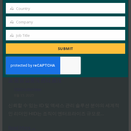
된 모든 암호를 삭제하고 사용자를 패스키로 유도합니
email
다.
Country
Country
FIDO in the News
Company
8월 15, 2025
Company
발표된 바와 같이 Microsoft는 오늘 인증 앱에서 저장된
Job Title
Job
모든 암호를 삭제합니다. 사용자는 액세스 데이터가 영구
Title
SUBMIT
적으로…
Read More →
Security.World: HID, 차세대 FIDO 하드웨어 및 대규
모 중앙 집중식 관리 공개
FIDO in the News
8월 15, 2025
신뢰할 수 있는 ID 및 액세스 관리 솔루션 분야의 세계적
인 리더인 HID는 조직이 엔터프라이즈 규모로…
Read More →