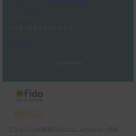
ン セキュリティの未来である理由
FIDO in the News
10月 3, 2025
パスキーはオンライン アカウン…
Read More →
1
2
3
…
292
Next
X
LinkedIn
YouTube
Bluesky
アライアンスの概要
FIDOとは
ニュースレター登録