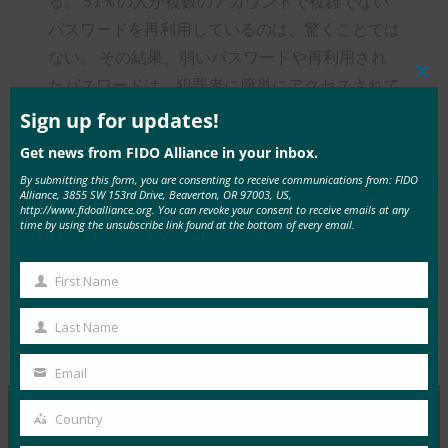
る。 51％の人が複数のアカウントで複雑でない
パスワードを再利用しているのは、驚くことでは
ない。 その結果、弱いパスワードや再利用され
たパスワードは、犯罪者に簡単にアクセスされて
Clos
this
しまう。 そのため、脅威者は複雑なハッキング
mod
Sign up for updates!
を実行するのではなく、単純にアカウントにログ
Get news from FIDO Alliance in your inbox.
インしてサイバー犯罪を実行する。
フィッシン
By submitting this form, you are consenting to receive communications from: FIDO
グに強い多要素認証（MFA
）としても知られる
Alliance, 3855 SW 153rd Drive, Beaverton, OR 97003, US,
http://www.fidoalliance.org. You can revoke your consent to receive emails at any
パスワードレス認証だ。
time by using the unsubscribe link found at the bottom of every email.
First Name
First
Name
Last Name
Last
Type:
FIDO in the News
Name
Email
Your
email
Country
Country
MORE
FIDO IN THE NEWS