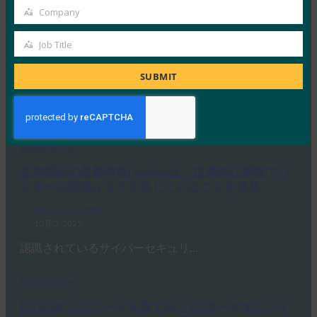
Company
Company
生体認証の最新情報:ドイツがパスキーの採用を推
Job Title
進し、技術ガイドライン草案を発表
Job
Title
FIDO in the News
SUBMIT
10月 3, 2025
ドイツ連邦情報セキュリティ局 …
Read More →
生体認証の最新情報:Yubicoは、世界的な調査でパ
スキーの認識がまだ不足していることを発見
FIDO in the News
10月 3, 2025
認識されているサイバーセキュリ…
Read More →
PC Mag: パスワードを捨てる: パスキーがオンライ