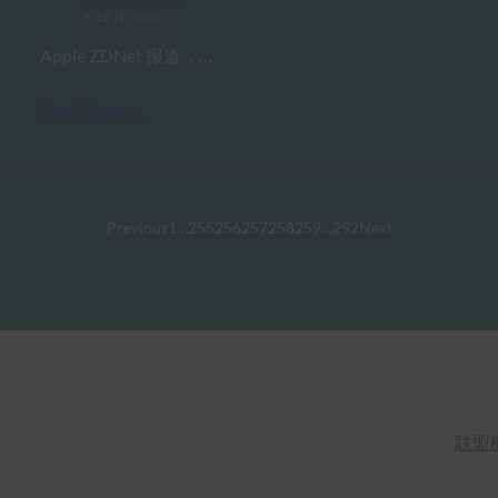
6 12 月, 2018
Apple ZDNet 报道，…
Read More →
Previous
1
…
255
256
257
258
259
…
292
Next
联盟