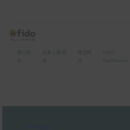
通行密
设备上载 概
规范概
FIDO
钥
述
述
Certification
FIDO in the News