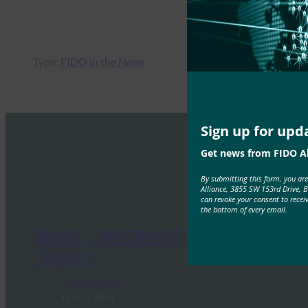
Type:
FIDO in the News
Sign up for upd
Get news from FIDO Al
By submitting this form, you ar
Alliance, 3855 SW 153rd Drive, 
can revoke your consent to recei
the bottom of every email.
福布斯：我们现在可以把密码逼到
灭绝吗？
FIDO in the News
12 12 月, 2018