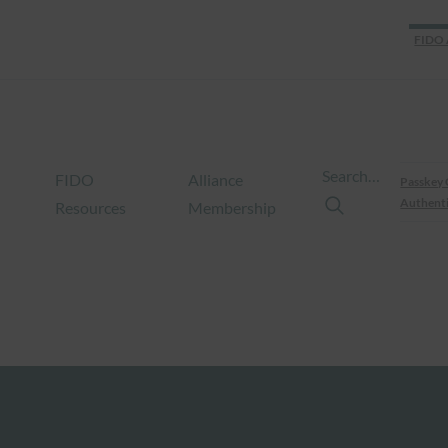
FIDO 
Search…
FIDO
Alliance
Passkey 
Authenti
Resources
Membership