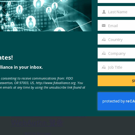
First
Name
Last Name
Last
Name
Email
Your
email
Country
Country
Company
ates!
Company
liance in your inbox.
Job Title
Job
MORE
FIDO IN THE NEWS
e consenting to receive communications from: FIDO
Title
S
Beaverton, OR 97003, US, http://www.fidoalliance.org. You
ve emails at any time by using the unsubscribe link found at
ZDNet： Apple 杀死网络密码？
Safari 在 macOS 上试用
WebAuthn 登录
FIDO in the News