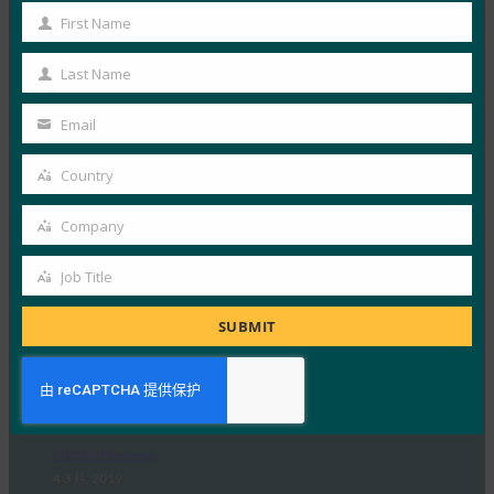
Web 身份验证 API 支持
First Name
First
FIDO in the News
19 3 月, 2019
Name
Last Name
Last
WebAuthn 对 Wind…
Name
Email
Your
Read More →
email
Country
PC World：WebAuthn：您需要了解的有关无密码
Country
Web 未来的信息
Company
Company
FIDO in the News
7 3 月, 2019
Job Title
Job
在这篇专题文章中，PC Wor…
Title
SUBMIT
Read More →
VentureBeat：W3C 批准 WebAuthn 作为免密码登
录的 Web 标准
FIDO in the News
4 3 月, 2019