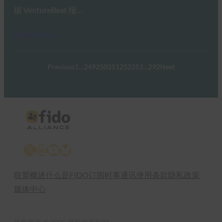
据 VentureBeat 报…
Read More →
Previous
1
…
249
250
251
252
253
…
292
Next
X
LinkedIn
YouTube
Bluesky
联盟概述
什么是FIDO
订阅时事通讯
使用条款
隐私政策
媒体中心