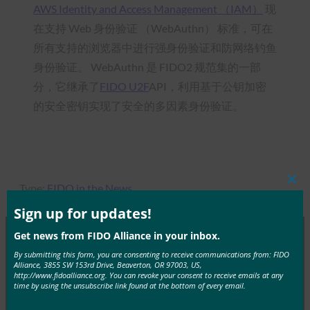
AWS Identity and Access Management （IAM）
现
在支持 Web 身份验证 （WebAuthn） 标准，可在
所有支持的浏览器中进行强身份验证和防网络钓鱼
身份验证。 WebAuthn 是 FIDO2 规范集的一部
分，它继承了
FIDO U2F
API，利用基于公钥加密
的安全密钥实现了安全的多因素身份验证。
Type:
FIDO in the News
Clos
this
mod
Sign up for updates!
Get news from FIDO Alliance in your inbox.
By submitting this form, you are consenting to receive communications from: FIDO
MORE
FIDO IN THE NEWS
Alliance, 3855 SW 153rd Drive, Beaverton, OR 97003, US,
http://www.fidoalliance.org. You can revoke your consent to receive emails at any
time by using the unsubscribe link found at the bottom of every email.
Venturebeat：Firefox 66 为 Windows Hello 带来了