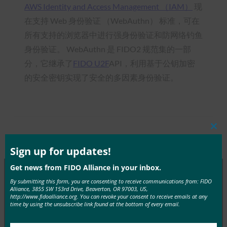
AWS Identity and Access Management （IAM）
现
在支持 Web 身份验证 （WebAuthn） 标准，可在
所有支持的浏览器中进行强身份验证和防网络钓鱼
身份验证。 WebAuthn 是 FIDO2 规范集的一部
分，它继承了
FIDO U2F
API，利用基于公钥加密
的安全密钥实现了安全的多因素身份验证。
Clos
Type:
FIDO in the News
this
mod
Sign up for updates!
Get news from FIDO Alliance in your inbox.
By submitting this form, you are consenting to receive communications from: FIDO
Alliance, 3855 SW 153rd Drive, Beaverton, OR 97003, US,
MORE
FIDO IN THE NEWS
http://www.fidoalliance.org. You can revoke your consent to receive emails at any
time by using the unsubscribe link found at the bottom of every email.
IT 简报：在攻击不断增加的情况下，服务台成为网络