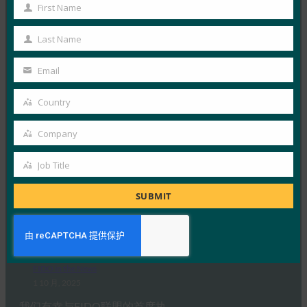
安全弱点
First Name
First
FIDO in the News
Name
3 10 月, 2025
Last Name
Last
HYPR 首席执行官兼 FID…
Name
Email
Your
Read More →
email
Country
Country
IDAC 播客：与 FIDO 联盟 Nishant Kaushik 一起进
行密钥网络钓鱼
Company
Company
FIDO in the News
Job Title
2 10 月, 2025
Job
在本期 Identity at…
Title
SUBMIT
Read More →
Ideem：与 FIDO 首席执行官 Andrew Shikiar 的问答
FIDO in the News
1 10 月, 2025
我们有幸与FIDO联盟的首席执…