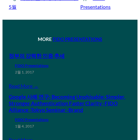
5월
Presentations
MORE
FIDO PRESENTATIONS
정부의 강력한 인증 추세
FIDO Presentations
2월 1, 2017
Read More →
Google 사례 연구: Becoming Unphisable: Simpler,
Stronger Authentication Faster Clarity -FIDO
Alliance -Tokyo Seminar -Brand
FIDO Presentations
1월 4, 2017
Read More →