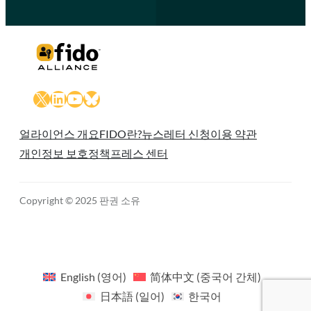
X
LinkedIn
YouTube
Bluesky
얼라이언스 개요
FIDO란?
뉴스레터 신청
이용 약관
개인정보 보호정책
프레스 센터
Copyright © 2025 판권 소유
English
(
영어
)
简体中文
(
중국어 간체
)
日本語
(
일어
)
한국어