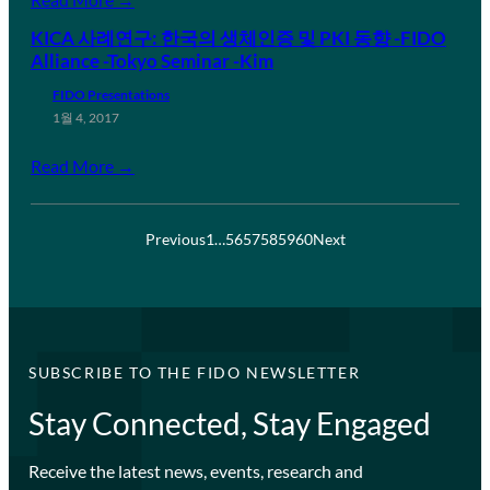
KICA 사례연구: 한국의 생체인증 및 PKI 동향 -FIDO
Alliance -Tokyo Seminar -Kim
FIDO Presentations
1월 4, 2017
Read More →
Previous
1
…
56
57
58
59
60
Next
SUBSCRIBE TO THE FIDO NEWSLETTER
Stay Connected, Stay Engaged
Receive the latest news, events, research and