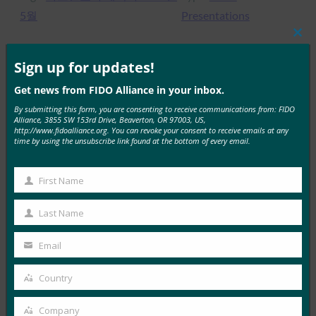
5월
Presentations
Clos
this
mod
Sign up for updates!
MORE
FIDO PRESENTATIONS
Get news from FIDO Alliance in your inbox.
By submitting this form, you are consenting to receive communications from: FIDO
Alliance, 3855 SW 153rd Drive, Beaverton, OR 97003, US,
FIDO 소개: 인증을 위한 새로운 모델
http://www.fidoalliance.org. You can revoke your consent to receive emails at any
time by using the unsubscribe link found at the bottom of every email.
FIDO Presentations
3월 6, 2017
First Name
First
Read More →
Name
Last Name
FIDO 얼라이언스 일본 활동
Last
Name
FIDO Presentations
Email
Your
2월 27, 2017
email
Country
Country
Read More →
Google 사례 연구: 직원 및 소비자를 위한 강력한 인증
Company