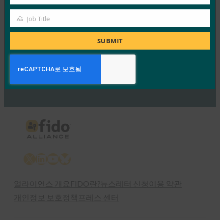
Company
FIDO Presentations
Job Title
2월 24, 2017
Job
Title
SUBMIT
Read More →
Previous
1
…
55
56
57
58
59
60
Next
X
LinkedIn
YouTube
Bluesky
얼라이언스 개요
FIDO란?
뉴스레터 신청
이용 약관
개인정보 보호정책
프레스 센터