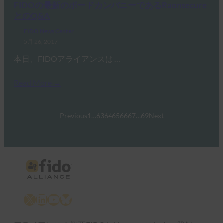
FIDOの最新のボードカンパニーであるRaonsecure
とのQ&A
FIDO News Center
5月 26, 2017
本日、FIDOアライアンスは …
Read More →
Previous
1
…
63
64
65
66
67
…
69
Next
X
LinkedIn
YouTube
Bluesky