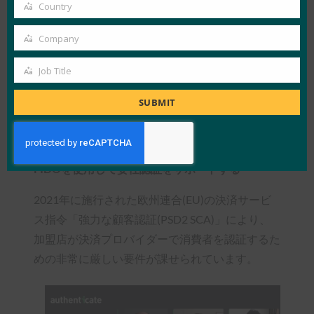
eIDASテクニカルサブグループのメンバーは、ド
email
Country
Country
メインレジストリにはドメイン所有者のIDを認
Company
証する要件があると説明しました。 この要件
Company
は、2019年からFIDO標準を使用しているmojeID
Job Title
Job
の作成につながりました。 Talir は、CZ.NICは
Title
FIDOを使用して、ユーザーIDの認証を支援する
SUBMIT
多要素の強力な認証ベースのアプローチをサポー
トします。
FIDOを使用して委任認証をサポートする
2021年に施行された欧州連合(EU)の決済サービ
ス指令「強力な顧客認証(PSD2 SCA)」により、
加盟店が決済プロバイダーで消費者を認証するた
めの非常に厳しい要件が課せられています。