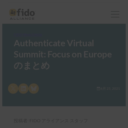
FIDO News Center
Authenticate Virtual
Summit: Focus on Europe
のまとめ
Share on X
Share on LinkedIn
Share on Bluesky
6月 25, 2021
投稿者: FIDO アライアンス スタッフ