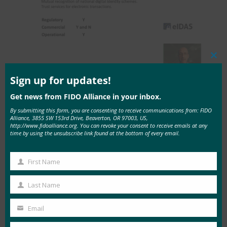
Clos
this
mod
Sign up for updates!
FIDO標準は、eIDASの取り組みを支援するため
Get news from FIDO Alliance in your inbox.
に、欧州各国政府で採用が進んでいます。 Elfors
By submitting this form, you are consenting to receive communications from: FIDO
氏が強調したのは、ノルウェーの医療認証、スウ
Alliance, 3855 SW 153rd Drive, Beaverton, OR 97003, US,
ェーデンの大学向けのEduID、英国の国民保健サ
http://www.fidoalliance.org. You can revoke your consent to receive emails at any
time by using the unsubscribe link found at the bottom of every email.
ービス(NHS)です。
First Name
FIDO規格は、チェコ共和国のCZにも役立ってい
First
ます。mojedID(チェコ語でmy ID)サービスも運営
Name
Last Name
Last
するNICトップレベルドメインレジストリ。
Name
Email
Jaromi Talir、CZのテクニカルフェロー。NICと
Your