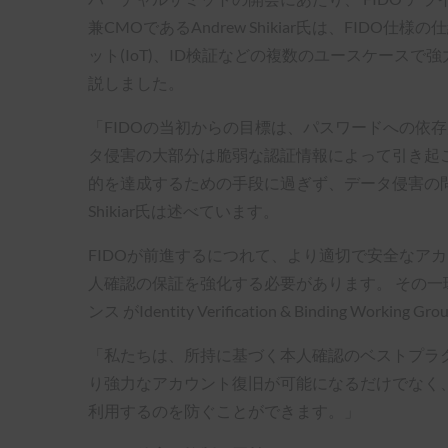
兼CMOであるAndrew Shikiar氏は、FIDO
ット(IoT)、ID検証などの複数のユースケース
説しました。
「FIDOの当初からの目標は、パスワードへの依
タ侵害の大部分は脆弱な認証情報によって引き起
的を達成するための手段に過ぎず、データ侵害の
Shikiar氏は述べています。
FIDOが前進するにつれて、より適切で安全なア
人確認の保証を強化する必要があります。 その一環
ンス がIdentity Verification & Bindin
「私たちは、所持に基づく本人確認のベストプラクテ
り強力なアカウント復旧が可能になるだけでなく
利用するのを防ぐことができます。」