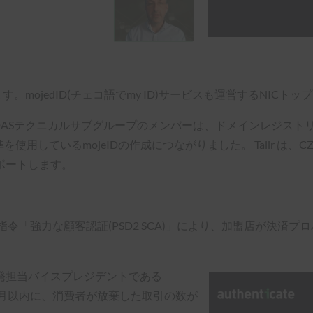
。mojedID(チェコ語でmy ID)サービスも運営するNIC
NICとeIDASテクニカルサブグループのメンバーは、ドメインレ
を使用しているmojeIDの作成につながりました。 Talir は、C
ポートします。
ス指令「強力な顧客認証(PSD2 SCA)」により、加盟店が決
品開発担当バイスプレジデントである
入から数か月以内に、消費者が放棄した取引の数が