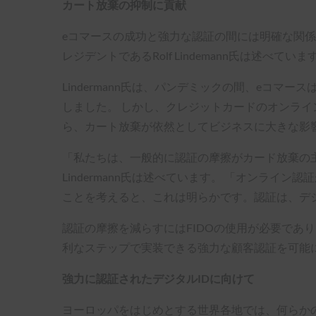
カート放棄の抑制に貢献
eコマースの成功と強力な認証の間には明確な関係が
レジデントであるRolf Lindemann氏は述べていま
Lindermann氏は、パンデミックの間、eコマ
しました。 しかし、クレジットカードのオンライ
ら、カート放棄が依然としてビジネスに大きな影
「私たちは、一般的に認証の摩擦がカード放棄の
Lindermann氏は述べています。 「オンライ
ことを考えると、これは明らかです。認証は、デ
認証の摩擦を減らすにはFIDOの使用が必要であり、Li
利なステップで実装できる強力な顧客認証を可能
強力に認証されたデジタルIDに向けて
ヨーロッパをはじめとする世界各地では、何らかの形で