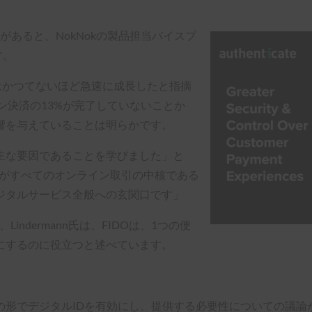
あると、NokNokの製品担当バイスプ
す。
ースはかつてないほど急速に成長したと指摘
ン決済の13%が完了していないことか
響を与えていることは明らかです。
主な要因であることを学びました」と
ン認証がすべてのオンライン取引の中核である
ジタルサービス全般への玄関口です」
ndermann氏は、FIDOは、1つの便
にするのに役立つと述べています。
デジタルIDを有効にし、提供する必要性についての議論が高まってい