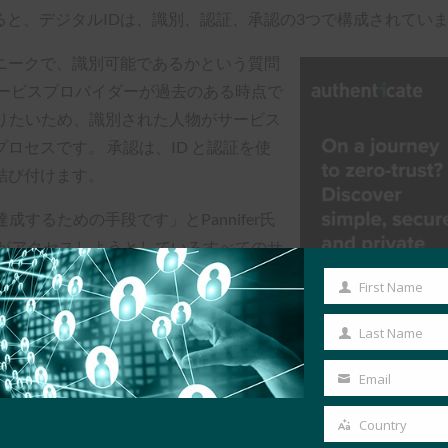
よると、デジタルIDは、識別、認証、承認の3つで構成されてい
ニークで、識別可能であるかという質問
サービスプロバイダーが過去のある時点で
りたいため、識別された人物がサービス
ロセスです。 承認は、ID と認証を使
結び付けます。
するための手段です」とPannifer氏
私がアクセスしようとしているすべてのサ
First Name
First
rle氏も、デジタルアイデンティティを強く
Name
Last Name
Last
人のID管理のための分散型システムの必要
Name
ーザーは自分の ID 情報を管理でき、その ID データをよ
Email
Your
email
Country
Country
iversityでは、現在10,000人以上の学生が、リモート教育サービス