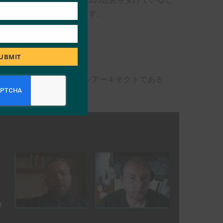
IDO標準の恩恵を受けます。
みがあります。
UBMIT
icoのシニアソリューションアーキテクトである