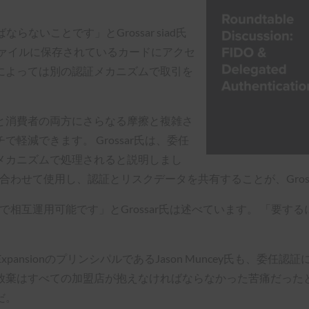
らないことです」とGrossar siad氏
ファイルに保存されているカードにアクセ
によっては別の認証メカニズムで取引を
と消費者の両方にさらなる摩擦と複雑さ
軽減できます。 Grossar氏は、委任
メカニズムで処理されると説明しまし
合わせて使用し、認証とリスクデータを共有することが、Gros
で相互運用可能です」とGrossar氏は述べています。 「要す
」
ternational ExpansionのプリンシパルであるJason Munce
カートの放棄はすべての加盟店が抱えなければならなかった苦痛だっ
だ。