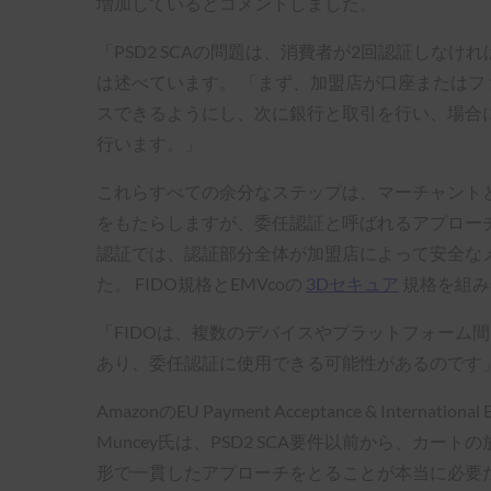
増加しているとコメントしました。
「PSD2 SCAの問題は、消費者が2回認証しなければな
は述べています。 「まず、加盟店が口座または
スできるようにし、次に銀行と取引を行い、場合
行います。」
これらすべての余分なステップは、マーチャント
をもたらしますが、委任認証と呼ばれるアプローチで
認証では、認証部分全体が加盟店によって安全な
た。 FIDO規格とEMVcoの
3Dセキュア
規格を組み
「FIDOは、複数のデバイスやプラットフォーム間
あり、委任認証に使用できる可能性があるのです
AmazonのEU Payment Acceptance & In
Muncey氏は、PSD2 SCA要件以前から、
形で一貫したアプローチをとることが本当に必要