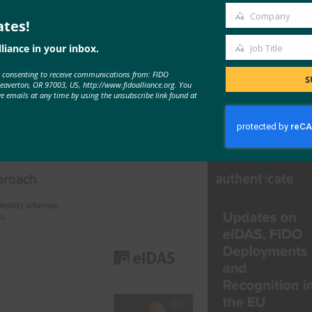
Company
いアプローチでデバイスを認証し、学生を識別するのに役立つF
ates!
Company
liance in your inbox.
Job Title
Job
e consenting to receive communications from: FIDO
Title
を相互承認するための法的枠組みである
eIDAS
と呼ばれる取り組
S
Beaverton, OR 97003, US, http://www.fidoalliance.org. You
ve emails at any time by using the unsubscribe link found at
サービスに国境を越えたアクセスを提供することです」と、Yub