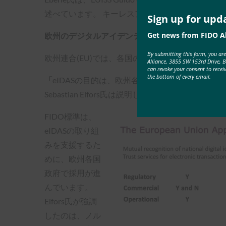
述べています。 キーレスアプローチは、摩擦のな
Sign up for upd
Get news from FIDO Al
欧州のデジタルアイデンティティ:eIDAS
By submitting this form, you ar
欧州連合(EU)では、各国のデジタルIDスキーム
Alliance, 3855 SW 153rd Drive, 
can revoke your consent to recei
the bottom of every email.
「
eIDASの目的は、欧州各国の市民がEUの公共
Sebastian Elfors氏は説明します。
FIDO標準は、
eIDASの取り組
みを支援するた
めに、欧州各国
政府で採用が進
んでいます。
Elfors氏が強調
したのは、ノル