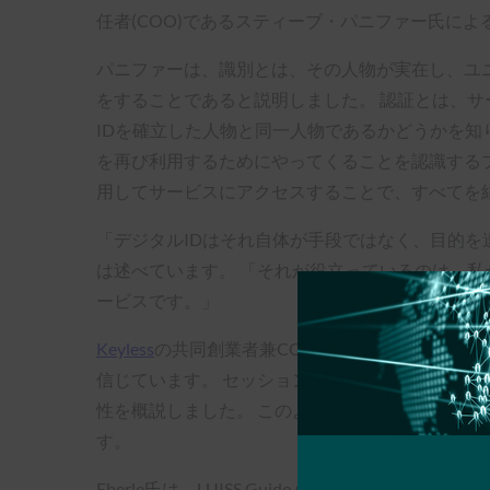
任者(COO)であるスティーブ・パニファー氏に
パニファーは、識別とは、その人物が実在し、ユ
をすることであると説明しました。 認証とは、
IDを確立した人物と同一人物であるかどうかを知
を再び利用するためにやってくることを認識するプ
用してサービスにアクセスすることで、すべてを
「デジタルIDはそれ自体が手段ではなく、目的を達成
は述べています。 「それが役立っているのは、
ービスです。」
Keyless
の共同創業者兼COOであるFabian Ebe
信じています。 セッションで、Eberle氏は、個
性を概説しました。 このようなシステムにより、ユ
す。
Eberle氏は、LUISS Guido Carli Un