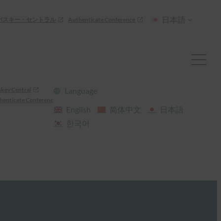
日本語
パスキー・セントラル
Authenticate Conference
skey Central
Language
henticate Conference
English
简体中文
日本語
한국어