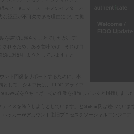
仕様の仕組みと、eコマース、モノのインターネ
で強力な認証が不可欠である理由について概
存度を確実に減らすことでしたが、デー
こされるため、ある意味では、それは目
問題に対処しようとしています」と
カウント回復をサポートするために、本
として、シキア氏は、 FIDO アライア
g Working Group(IDWG)を立ち上げ、その作業を推進していると指摘しまし
ィスを確立しようとしています」とShikiar氏は述べてい
、ハッカーがアカウント復旧プロセスをソーシャルエンジニア