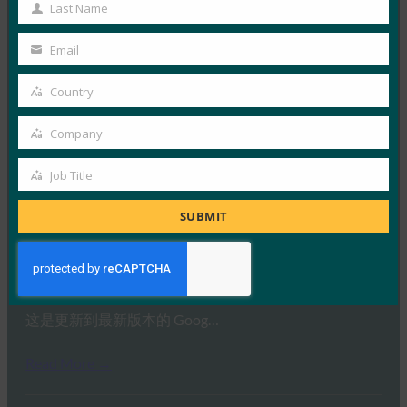
Name
Last Name
Read More →
Last
Name
CNET： Google 希望为 10 亿台 Android 设备留下密
Email
Your
码
email
Country
FIDO in the News
Country
25 2 月, 2019
Company
Company
在巴塞罗那举行的世界移动通信大…
Job Title
Job
Read More →
Title
SUBMIT
The Verge：最新的 Android 设备现在允许您无需密
码即可登录应用程序
FIDO in the News
25 2 月, 2019
这是更新到最新版本的 Goog…
Read More →