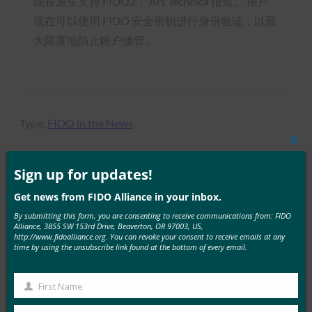
现在原生支持 FIDO2， Ars Technica 报道。 用户
现在可以使用 FIDO 安全密钥进行身份验证，以最
大限度地防止帐户接管。
Type:
FIDO in the News
Clos
this
mod
Sign up for updates!
MORE
FIDO IN THE NEWS
Get news from FIDO Alliance in your inbox.
By submitting this form, you are consenting to receive communications from: FIDO
Alliance, 3855 SW 153rd Drive, Beaverton, OR 97003, US,
Engadget：网络刚刚获得了官方的免密码登录标准
http://www.fidoalliance.org. You can revoke your consent to receive emails at any
time by using the unsubscribe link found at the bottom of every email.
FIDO in the News
4 3 月, 2019
First Name
据 Engadget 报道，鉴…
First