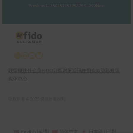
Previous
1
…
250
251
252
253
254
…
292
Next
X
LinkedIn
YouTube
Bluesky
联盟概述
什么是FIDO
订阅时事通讯
使用条款
隐私政策
媒体中心
版权所有 © 2025 保留所有权利
English
(
英语
)
简体中文
日本語
(
日语
)