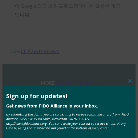
여
Google
고급 보호 프로그램에 대한 훌륭한 개요
입니다.
Type:
FIDO in the News
MORE
FIDO IN THE NEWS
Clos
this
mod
Sign up for updates!
9to5Google: Samsung Galaxy S10 소소한 정보: 빅스
비 버튼 재매핑, RIP 알림 LED, 색상 등
Get news from FIDO Alliance in your inbox.
By submitting this form, you are consenting to receive communications from: FIDO
FIDO in the News
Alliance, 3855 SW 153rd Drive, Beaverton, OR 97003, US,
2월 20, 2019
http://www.fidoalliance.org. You can revoke your consent to receive emails at any
time by using the unsubscribe link found at the bottom of every email.
9to5Google은 새로운 Samsung Galaxy S10 및 S10+ 휴대