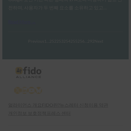
전하며, 사용자가 두 번째 요소를 소유하고 있고…
Read More →
Previous
1
…
252
253
254
255
256
…
292
Next
X
LinkedIn
YouTube
Bluesky
얼라이언스 개요
FIDO란?
뉴스레터 신청
이용 약관
개인정보 보호정책
프레스 센터