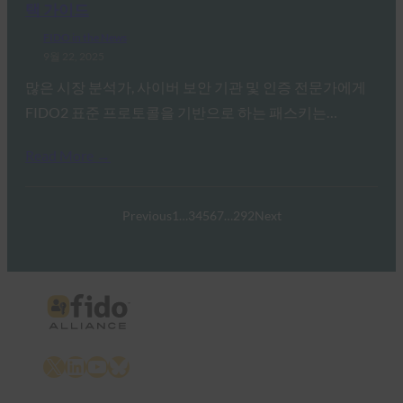
택 가이드
FIDO in the News
9월 22, 2025
많은 시장 분석가, 사이버 보안 기관 및 인증 전문가에게
FIDO2 표준 프로토콜을 기반으로 하는 패스키는…
Read More →
Previous
1
…
3
4
5
6
7
…
292
Next
X
LinkedIn
YouTube
Bluesky