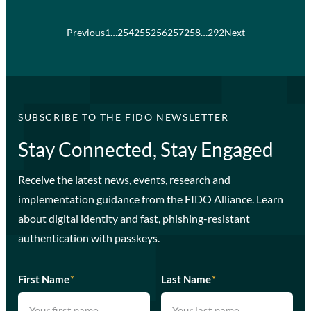
Previous
1
…
254
255
256
257
258
…
292
Next
SUBSCRIBE TO THE FIDO NEWSLETTER
Stay Connected, Stay Engaged
Receive the latest news, events, research and
implementation guidance from the FIDO Alliance. Learn
about digital identity and fast, phishing-resistant
authentication with passkeys.
First Name
*
Last Name
*