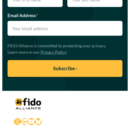
Email Address
*
FIDO Alliance is committed to protecting your privacy.
Learn more in our
Privacy Policy
.
X
LinkedIn
YouTube
Bluesky