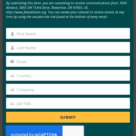
By submitting this form, you are consenting to receive communications from: FIDO
Alliance, 3855 SW 153rd Drive, Beaverton, OR 97003, US,
http://www.fidoalliance.org. You can revoke your consent to receive emails at any
TechGenyz: 비밀번호 없는 미래: 생체 인식 및 패스키
time by using the unsubscribe link found at the bottom of every email.
가 진정한 보안을 잠금 해제하는 방법
FIDO in the News
First Name
First
9월 26, 2025
Name
생체 인식은 편리함을 제공하는 반면, 패스키는 인증의 다
Last Name
Last
음 단계를 위한 백본을 제공합니다. Apple, Google,
Name
Email
Microsoft…
Your
email
Country
Read More →
Country
포브스: 아이폰의 새로운 카메라? 것은 무엇이든지.
Company
Company
iPhone의 새 지갑? 시원하다.
Job Title
FIDO in the News
Job
9월 26, 2025
Title
SUBMIT
지갑의 신원에 대한 Apple의 접근 방식은 W3C의 Digital
Credentials API 및 FIDO Alliance 프로토콜을 포함한…