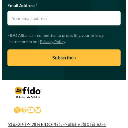
Email Address
*
FIDO Alliance is committed to protecting your privacy.
Learn more in our
Privacy Policy
.
X
LinkedIn
YouTube
Bluesky
얼라이언스 개요
FIDO란?
뉴스레터 신청
이용 약관