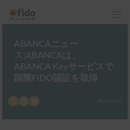
FIDO in the News
ABANCAニュー
ス:ABANCAは、
ABANCA Keyサービスで
国際FIDO認証を取得
Share on X
Share on LinkedIn
Share on Bluesky
4月 24, 2025