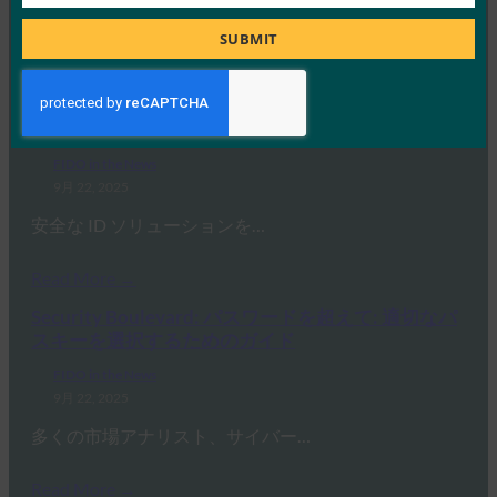
Job
VinCSS は、ベトナムの銀…
Title
SUBMIT
Read More →
バックエンドニュース: HID は BSP コンプライアン
スをサポートするためにパスワードレス認証を提供
FIDO in the News
9月 22, 2025
安全な ID ソリューションを…
Read More →
Security Boulevard: パスワードを超えて: 適切なパ
スキーを選択するためのガイド
FIDO in the News
9月 22, 2025
多くの市場アナリスト、サイバー…
Read More →