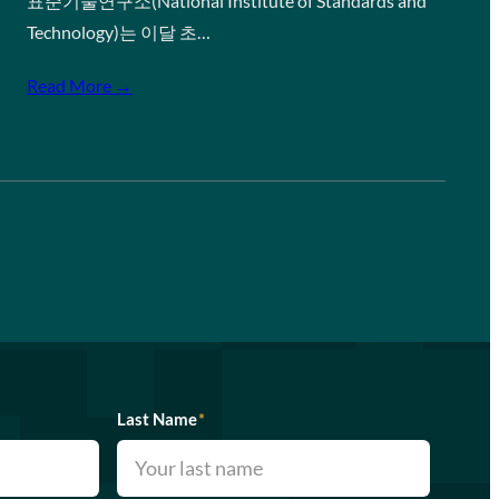
표준기술연구소(National Institute of Standards and
Technology)는 이달 초…
Read More →
Last Name
*