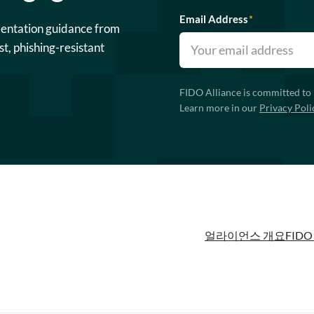
Email Address
*
mentation guidance from
st, phishing-resistant
FIDO Alliance is committed to 
Learn more in our
Privacy Poli
얼라이언스 개요
FIDO