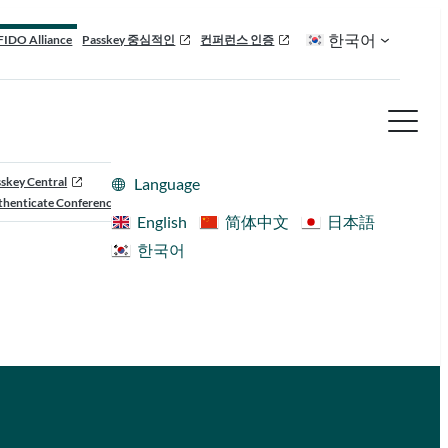
한국어
FIDO Alliance
Passkey 중심적인
컨퍼런스 인증
skey Central
Language
henticate Conference
English
简体中文
日本語
한국어