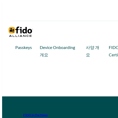
Passkeys
Device Onboarding
사양 개
FID
개요
요
Certi
FIDO in the News