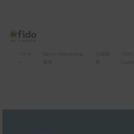
パスキ
Device Onboarding
仕様概
FIDO
ー
概要
要
Certif
FIDO in the News