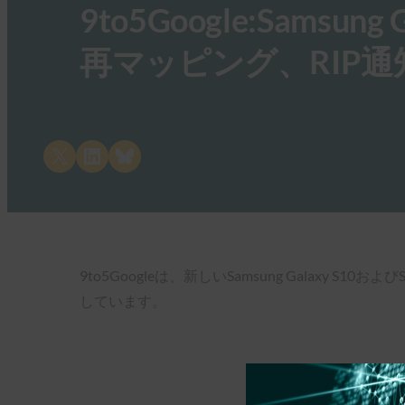
9to5Google:Samsun
再マッピング、RIP通
Share on X
Share on LinkedIn
Share on Bluesky
9to5Googleは、新しいSamsung Galax
しています。