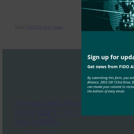
Type:
FIDO in the News
Sign up for upd
Get news from FIDO Al
By submitting this form, you ar
Alliance, 3855 SW 153rd Drive, 
can revoke your consent to recei
the bottom of every email.
The Next Web: Windows Hello
FIDO2 認定でパスワードレス
Web が後押し
FIDO in the News