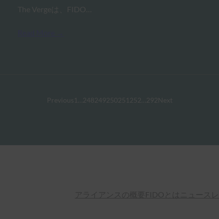
The Vergeは、FIDO…
Read More →
Previous
1
…
248
249
250
251
252
…
292
Next
アライアンスの概要
FIDOとは
ニュースレ