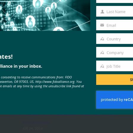
First
Name
Last Name
Last
Name
Email
Your
email
Country
Country
Company
ates!
Company
liance in your inbox.
Job Title
Job
MORE
FIDO IN THE NEWS
e consenting to receive communications from: FIDO
Title
S
Beaverton, OR 97003, US, http://www.fidoalliance.org. You
ve emails at any time by using the unsubscribe link found at
The Verge:いつになったらパスワ
ードをなくすことができるのか?
FIDO in the News
4月 24, 2019