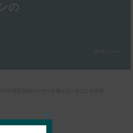
ボタンの
2月 20, 2019
めの FIDO 認定 指紋センサーを備えていることを強調
Close
this
module