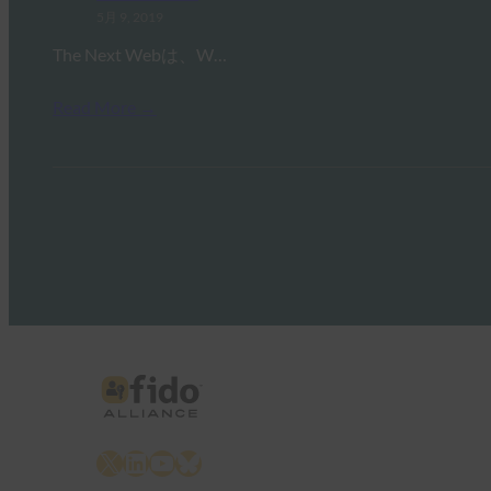
5月 9, 2019
The Next Webは、W…
Read More →
X
LinkedIn
YouTube
Bluesky