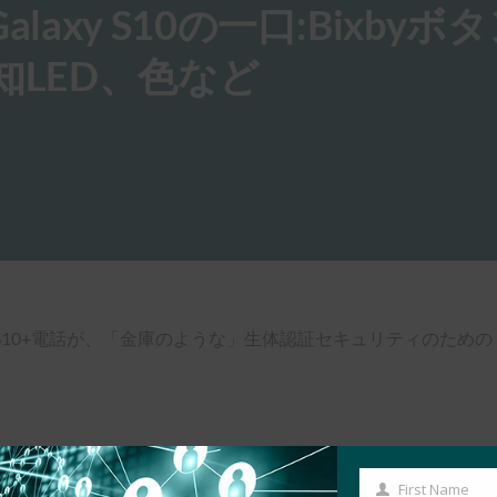
g Galaxy S10の一口:Bixby
知LED、色など
y S10およびS10+電話が、「金庫のような」生体認証セキュリティのた
First Name