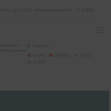
日本語
パスキー・セントラル
Authenticate Conference
skey Central
Language
henticate Conference
English
简体中文
日本語
한국어