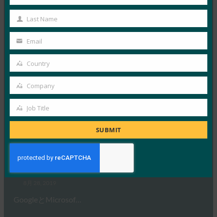
First
FIDO アライアンス Oアラ…
Name
Last Name
Last
Name
Read More →
Email
Your
BankInfoSecurity:議会はID盗難と戦うためのアイ
email
Country
デアを聞く
Country
FIDO in the News
Company
Company
9月 16, 2019
最近の米国下院金融サービス 委…
Job Title
Job
Title
SUBMIT
Read More →
Forbes: Face It — 生体認証がサイバーセキュリティ
で大きな役割を果たす
FIDO in the News
8月 28, 2019
GoogleとMicrosof…