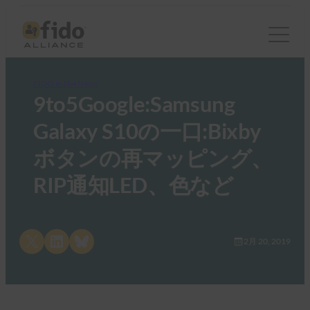
FIDO in the News
9to5Google:Samsung
Galaxy S10の一口:Bixby
ボタンの再マッピング、
RIP通知LED、色など
Share on X
Share on LinkedIn
Share on Bluesky
2月 20, 2019