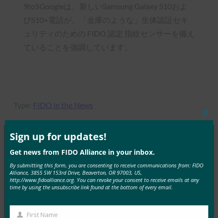
9to5Googleは、新しいSamsung Galaxy S10およ
びS10+電話が、「金庫のような」生体認証セキ
ュリティのための FIDO 認定 指紋センサーを備え
ていることを強調しています。
Type:
FIDO in the News
Clos
this
mod
Sign up for updates!
Get news from FIDO Alliance in your inbox.
MORE
FIDO IN THE NEWS
By submitting this form, you are consenting to receive communications from: FIDO
Alliance, 3855 SW 153rd Drive, Beaverton, OR 97003, US,
生体認証に関する最新情報: FIDO アライアンス 、
http://www.fidoalliance.org. You can revoke your consent to receive emails at any
time by using the unsubscribe link found at the bottom of every email.
生体認証と強力な保証を本人確認に導入
FIDO in the News
First Name
9月 18, 2019