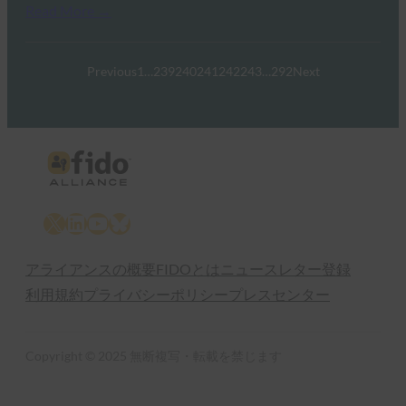
Read More →
Previous
1
…
239
240
241
242
243
…
292
Next
X
LinkedIn
YouTube
Bluesky
アライアンスの概要
FIDOとは
ニュースレター登録
利用規約
プライバシーポリシー
プレスセンター
Copyright © 2025 無断複写・転載を禁じます