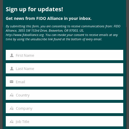
this
mod
Sign up for updates!
Type:
FIDO in the News
Get news from FIDO Alliance in your inbox.
By submitting this form, you are consenting to receive communications from: FIDO
Alliance, 3855 SW 153rd Drive, Beaverton, OR 97003, US,
http://www.fidoalliance.org. You can revoke your consent to receive emails at any
time by using the unsubscribe link found at the bottom of every email.
MORE
FIDO IN THE NEWS
First Name
First
USA 투데이: 친애하는 비밀번호: 당신을 잊어버리세
요. 대신 우리를 보호할 수 있는 것이 있습니다
Name
Last Name
Last
FIDO in the News
Name
2월 28, 2020
Email
Your
FIDO Alliance와 같은 조직이 새로운 인증 방법을 위해 업
email
Country
Country
계와 협력함에 따라 암호를 기억하는 것은 곧…
Company
Company
Read More →
Job Title
레지스터: 암호 킬러 FIDO2가 Azure Active
Job