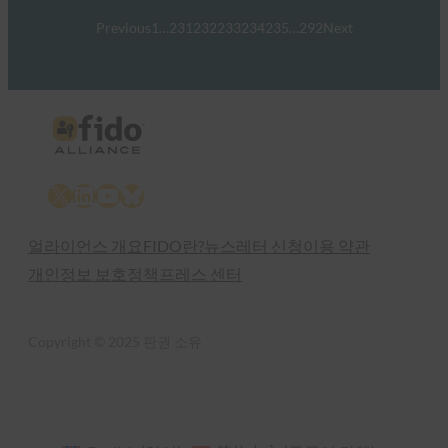
Previous
1
…
231
232
233
234
235
…
292
Next
X
LinkedIn
YouTube
Bluesky
얼라이언스 개요
FIDO란?
뉴스레터 신청
이용 약관
개인정보 보호정책
프레스 센터
Copyright © 2025 판권 소유