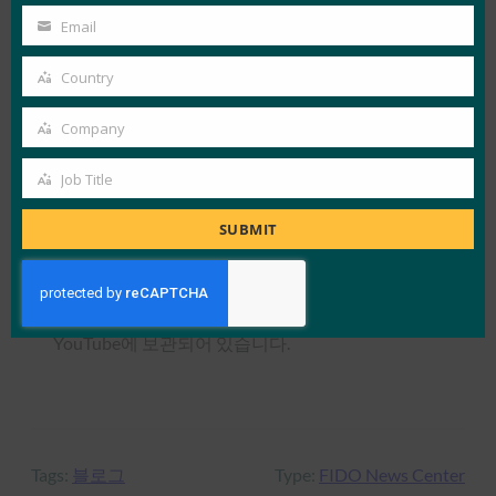
Name
Email
Your
“신원과 인증 시스템을 구축하는 분들은 의도적이
email
고, 신중해야 합니다”라고 로버츠 목사는 강연에서
Country
Country
말했다. 그의 말이 절대적으로 옳습니다. 신원을 살
Company
펴보고 원격 신원 확인 프로세스 및 기술에 대한 모
Company
범 사례를 제공할 때, 기본 신원 문서에 액세스할 수
Job Title
Job
없는 사람들이 있다는 것을 인식하고 이 많은 사람
Title
SUBMIT
들이 뒤처지지 않도록 해야 합니다.
정책의 날을 놓치셨다면 강연을 시청하실 수 있습
니다 — 웹캐스트는
https://youtu.be/2MxHT8o3lfY
YouTube에 보관되어 있습니다.
Tags:
블로그
Type:
FIDO News Center