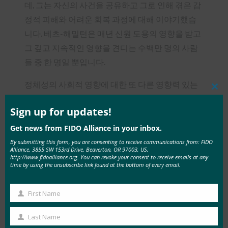
데, 그는 자신의 사건을 공유하고 그로 인해 겪은 감
정적 피해와 어려운 회복 과정에 대해 이야기했습
니다. 베츠-해밀턴은 매년 신원 도용의 영향을 받고
그 깊고 지속적인 영향을 견디는 수백만 명의 사람
들 중 한 명일 뿐입니다.
정체성의 사회적 영향에 대한 또 다른 영향력 있는
Clos
강연은 워싱턴 D.C.에 있는 파운드리 연합감리교회
this
mod
Sign up for updates!
의 벤 로버츠(Ben Roberts) 목사의 강연이었다. 로
버츠 목사는 가난한 사람, 노숙자 또는 정부 신분증
Get news from FIDO Alliance in your inbox.
을 취득할 수 있는 자원이 부족한 사람들을 돕는 교
By submitting this form, you are consenting to receive communications from: FIDO
Alliance, 3855 SW 153rd Drive, Beaverton, OR 97003, US,
회의 ID 사역에 대해 이야기했다. 그의 연설은 출생
http://www.fidoalliance.org. You can revoke your consent to receive emails at any
time by using the unsubscribe link found at the bottom of every email.
증명서, 사회 보장 카드 및 국가 발급 신분증과 같은
기본 문서를 보유하는 것이 얼마나 개인의 신원을
First Name
기반으로 하는지, 그리고 신원 확인이 고용, 주택
First
및/또는 정부 지원과 같은 사회적 필수품을 받는 데
Name
Last Name
Last
얼마나 중요한지를 상기시켜 주었습니다.