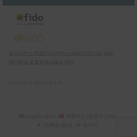
X
LinkedIn
YouTube
Bluesky
얼라이언스 개요
FIDO란?
뉴스레터 신청
이용 약관
개인정보 보호정책
프레스 센터
Copyright © 2025 판권 소유
English
(
영어
)
简体中文
(
중국어 간체
)
日本語
(
일어
)
한국어