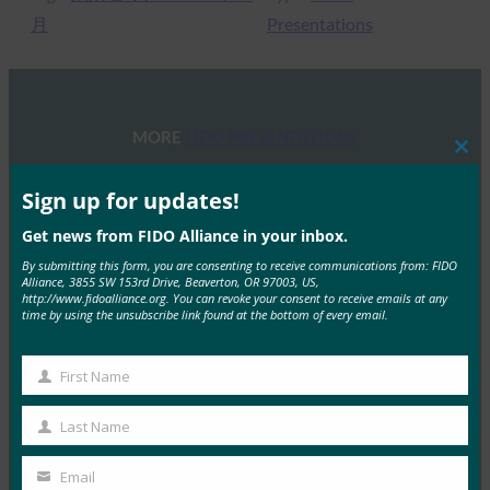
月
Presentations
MORE
FIDO PRESENTATIONS
Clos
this
ウェビナー:FIDOのIoT仕様の紹介:FIDOデバイスオ
mod
Sign up for updates!
ンボード
Get news from FIDO Alliance in your inbox.
FIDO Presentations
By submitting this form, you are consenting to receive communications from: FIDO
6月 11, 2021
Alliance, 3855 SW 153rd Drive, Beaverton, OR 97003, US,
http://www.fidoalliance.org. You can revoke your consent to receive emails at any
FIDO アライアンスは本日、…
time by using the unsubscribe link found at the bottom of every email.
Read More →
First Name
First
ウェビナー:FIDO Plusの最新情報 オープンAMAセ
Name
ッション
Last Name
Last
FIDO Presentations
Name
Email
2月 19, 2021
Your