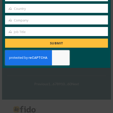
email
FIDO アライアンスの目標は…
Country
Country
Read More →
Company
Company
ウェビナー:強力な認証と LoginWithFIDO.com に
Job Title
対する消費者の態度
Job
FIDO Presentations
Title
SUBMIT
7月 29, 2020
FIDOアライアンスは、消費者…
Read More →
Previous
1
…
6
7
8
9
10
…
60
Next